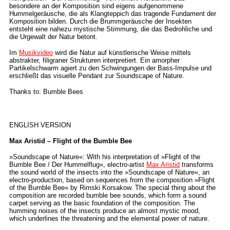
besondere an der Komposition sind eigens aufgenommene
Hummelgeräusche, die als Klangteppich das tragende Fundament der
Komposition bilden. Durch die Brummgeräusche der Insekten
entsteht eine nahezu mystische Stimmung, die das Bedrohliche und
die Urgewalt der Natur betont.
Im
Musikvideo
wird die Natur auf künstlerische Weise mittels
abstrakter, filigraner Strukturen interpretiert. Ein amorpher
Partikelschwarm agiert zu den Schwingungen der Bass-Impulse und
erschließt das visuelle Pendant zur Soundscape of Nature.
Thanks to: Bumble Bees
ENGLISH VERSION
Max Aristid – Flight of the Bumble Bee
»Soundscape of Nature«: With his interpretation of »Flight of the
Bumble Bee / Der Hummelflug«, electro-artist
Max Aristid
transforms
the sound world of the insects into the »Soundscape of Nature«, an
electro-production, based on sequences from the composition »Flight
of the Bumble Bee« by Rimski Korsakow. The special thing about the
composition are recorded bumble bee sounds, which form a sound
carpet serving as the basic foundation of the composition. The
humming noises of the insects produce an almost mystic mood,
which underlines the threatening and the elemental power of nature.